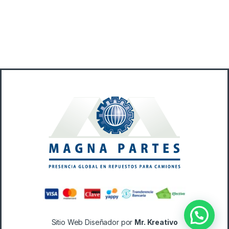
B
r
a
n
d
s
C
a
Sitio Web Diseñador por
Mr. Kreativo