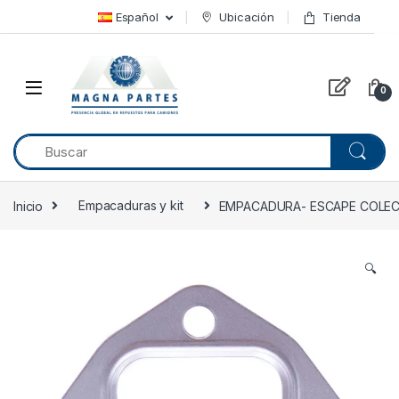
Skip to navigation
Skip to content
Español
Ubicación
Tienda
0
Inicio
Empacaduras y kit
EMPACADURA- ESCAPE COLECT
🔍