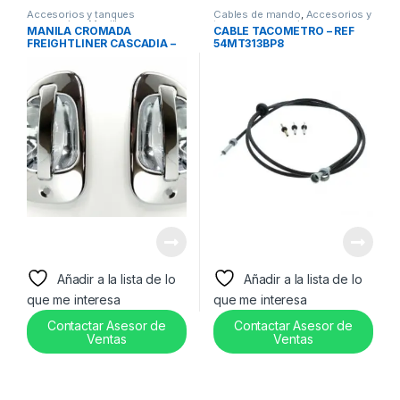
Accesorios y tanques
Cables de mando
,
Accesorios y
reservorios
,
Manillas
tanques reservorios
MANILA CROMADA
CABLE TACOMETRO – REF
FREIGHTLINER CASCADIA –
54MT313BP8
REF A18-53241-000
Añadir a la lista de lo
Añadir a la lista de lo
que me interesa
que me interesa
Contactar Asesor de
Contactar Asesor de
Ventas
Ventas