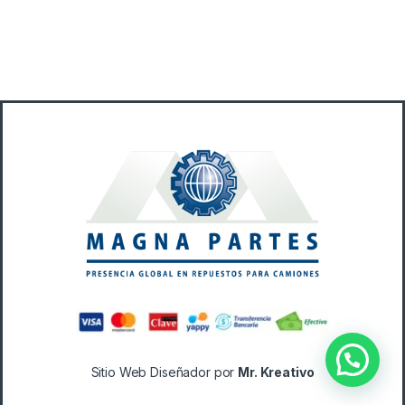
B
r
a
n
d
s
C
a
Sitio Web Diseñador por
Mr. Kreativo