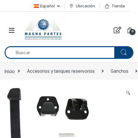
Skip to navigation
Skip to content
Español
Ubicación
Tienda
0
Inicio
Accesorios y tanques reservorios
Ganchos
🔍