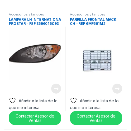
Accesorios y tanques
Accesorios y tanques
reservorios
,
Lámparas frontales
reservorios
,
Parrillas frontales
LAMPARA LH INTERNATIONA
PARRILLA FRONTAL MACK
y Bezel
PROSTAR – REF 3596016C93
CH – REF 6MF561M2
Añadir a la lista de lo
Añadir a la lista de lo
que me interesa
que me interesa
Contactar Asesor de
Contactar Asesor de
Ventas
Ventas